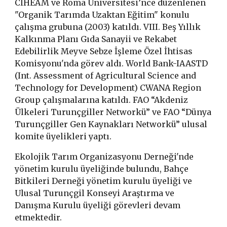
CIHEAM ve Roma Üniversitesi’nce düzenlenen
"Organik Tarımda Uzaktan Eğitim" konulu
çalışma grubuna (2003) katıldı.
VIII. Beş Yıllık
Kalkınma Planı Gıda Sanayii ve Rekabet
Edebilirlik Meyve Sebze İşleme Özel İhtisas
Komisyonu'nda görev aldı. World Bank-IAASTD
(Int. Assessment of Agricultural Science and
Technology for Development) CWANA Region
Group çalışmalarına katıldı. FAO “Akdeniz
Ülkeleri Turunçgiller Networkü” ve FAO “Dünya
Turunçgiller Gen Kaynakları Networkü” ulusal
komite üyel
ikleri yaptı.
Ekolojik Tarım Organizasyonu Derneği
'nde
yönetim kurulu üyeliğinde bulundu
,
Bahçe
Bitkileri Derneği
yönetim kurulu üyeliği ve
Ulusal Turunçgil Konseyi
Araştırma ve
Danışma Kurulu
üyeliği görevleri devam
etmektedir.