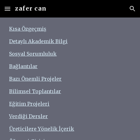
zafer can
Skip to main content
Skip to navigation
Kısa Özgeçmiş
Detaylı Akademik Bilgi
Sosyal Sorumluluk
Bağlantılar
Bazı Önemli Projeler
Bilimsel Toplantılar
Eğitim Projeleri
Verdiği Dersler
Üreticilere Yönelik İçerik